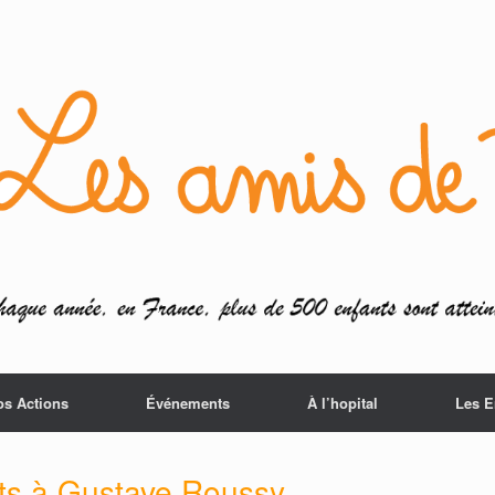
os Actions
Événements
À l’hopital
Les E
nts à Gustave Roussy