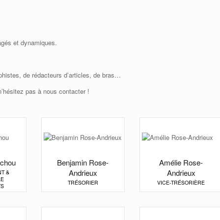
agés et dynamiques.
phistes, de rédacteurs d’articles, de bras…
n’hésitez pas à nous contacter !
ichou
Benjamin Rose-
Amélie Rose-
Andrieux
Andrieux
NT &
LE
TRÉSORIER
VICE-TRÉSORIÈRE
TS