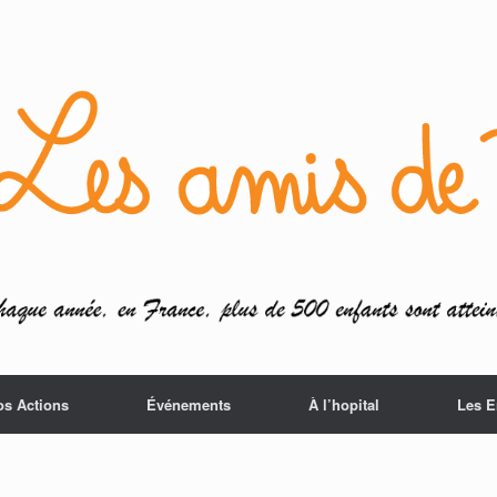
os Actions
Événements
À l’hopital
Les E