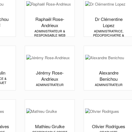
chou
Raphaël Rose-
Dr Clémentine
Andrieux
Lopez
E
ADMINISTRATEUR &
ADMINISTRATRICE,
RESPONSABLE WEB
PÉDOPSYCHIATRE &
MÉDECIN RÉFÉRENTE
lin
Jérémy Rose-
Alexandre
Andrieux
Benichou
CE &
OJET
ADMINISTRATEUR
ADMINISTRATEUR
alves
Mathieu Grulke
Olivier Rodrigues